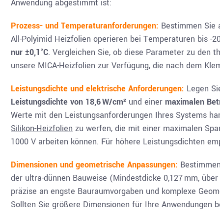
Anwendung abgestimmt ist:
Prozess- und Temperaturanforderungen:
Bestimmen Sie a
All-Polyimid Heizfolien operieren bei Temperaturen bis 
nur ±0,1°C
. Vergleichen Sie, ob diese Parameter zu den
unsere
MICA-Heizfolien
zur Verfügung, die nach dem Kle
Leistungsdichte und elektrische Anforderungen:
Legen Si
Leistungsdichte von 18,6 W/cm²
und einer
maximalen Betr
Werte mit den Leistungsanforderungen Ihres Systems harm
Silikon-Heizfolien
zu werfen, die mit einer maximalen Spa
1000 V arbeiten können. Für höhere Leistungsdichten em
Dimensionen und geometrische Anpassungen:
Bestimmen
der ultra-dünnen Bauweise (Mindestdicke 0,127 mm, über A
präzise an engste Bauraumvorgaben und komplexe Geomet
Sollten Sie größere Dimensionen für Ihre Anwendungen b