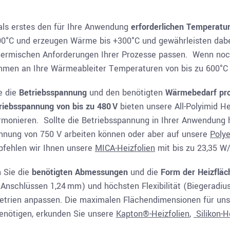
ls erstes den für Ihre Anwendung
erforderlichen Temperatu
-200°C und erzeugen Wärme bis +300°C und gewährleisten dabe
 thermischen Anforderungen Ihrer Prozesse passen. Wenn no
mmen an Ihre Wärmeableiter Temperaturen von bis zu 600°C 
e die
Betriebsspannung
und den benötigten
Wärmebedarf pro
iebsspannung von bis zu 480 V
bieten unsere All-Polyimid Hei
onieren. Sollte die Betriebsspannung in Ihrer Anwendung hö
nnung von 750 V arbeiten können oder aber auf unsere
Polye
pfehlen wir Ihnen unsere
MICA-Heizfolien
mit bis zu 23,35 W
 Sie die
benötigten Abmessungen
und die
Form der Heizfläc
nschlüssen 1,24 mm) und höchsten Flexibilität (Biegeradius 
rien anpassen. Die maximalen Flächendimensionen für unser
enötigen, erkunden Sie unsere
Kapton
®
-Heizfolien
,
Silikon-H