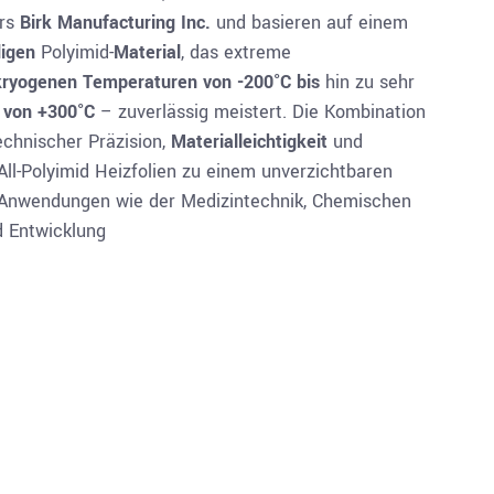
ers
Birk Manufacturing
Inc.
und basieren auf einem
igen
Polyimid-
Material
, das extreme
kryogenen Temperaturen von -200°C bis
hin zu sehr
 von +300
°C
– zuverlässig meistert. Die Kombination
technischer Präzision,
Materialleichtigkeit
und
ll-Polyimid Heizfolien zu einem unverzichtbaren
n Anwendungen wie der Medizintechnik, Chemischen
d Entwicklung