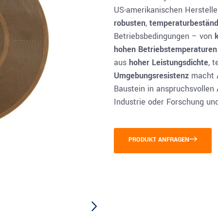
US-amerikanischen Herstell
robusten
,
temperaturbeständ
Betriebsbedingungen – von
hohen Betriebstemperaturen
aus
hoher Leistungsdichte
, 
Umgebungsresistenz
macht A
Baustein in anspruchsvolle
Industrie oder Forschung un
PRODUKT ANFRAGEN