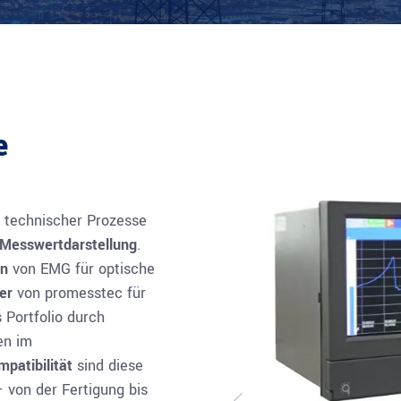
e
technischer Prozesse
Messwertdarstellung
.
en
von EMG für optische
er
von promesstec für
 Portfolio durch
en im
patibilität
sind diese
– von der Fertigung bis