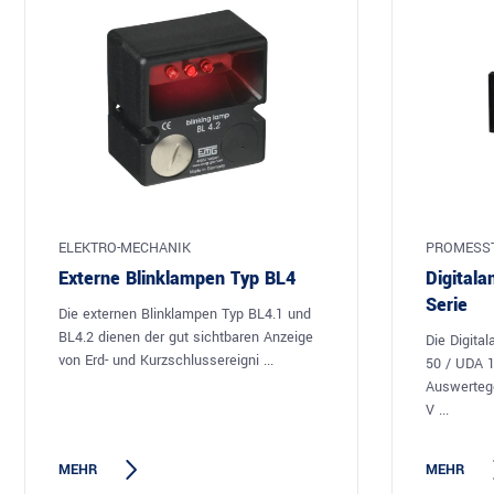
ELEKTRO-MECHANIK
PROMESS
Externe Blinklampen Typ BL4
Digitala
Serie
Die externen Blinklampen Typ BL4.1 und
BL4.2 dienen der gut sichtbaren Anzeige
Die Digita
von Erd- und Kurzschlussereigni ...
50 / UDA 
Auswertege
V ...
MEHR
MEHR