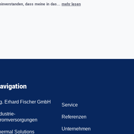
 einverstanden, dass meine in das...
mehr lesen
.
avigation
ng. Erhard Fischer GmbH
Service
dustrie-
Referenzen
tromversorgungen
Unternehmen
hermal Solutions