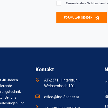
Einverständnis *
Ich bin damit
Please leave this field empty
FORMULAR SENDEN
Alternative:
Kontakt
N
r 40 Jahren
AT-2371 Hinterbrühl,
I
zierende
Weissenbach 101
erungstechnik,
In
S
office@ing-fischer.at
tc. Bei uns
derlösungen und
T