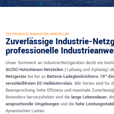
TOP-PRODUKTE NAMHAFTER HERSTELLER
Zuverlässige Industrie-Netzg
professionelle Industrieanw
Unser Sortiment an Industrie-Netzgeräten deckt ein brei
AC/DC-Hutschienen-Netzteilen
(1-phasig und 3-phasig) ü
Netzgeräte
bis hin zu
Batterie-Ladegleichrichtern
,
19″-Ei
verschleißfreien DC-Halbleiterrelais
. Alle Serien sind für 
Beanspruchung, hohe Effizienz und maximale Zuverlässigke
Besonders hervorzuheben sind die
lange Lebensdauer
, di
anspruchsvolle Umgebungen
und die
hohe Leistungsstabil
dynamischen Lasten.