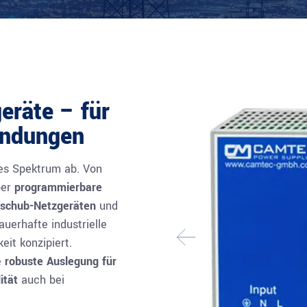
eräte – für
endungen
tes Spektrum ab. Von
ber
programmierbare
nschub-Netzgeräten
und
dauerhafte industrielle
it konzipiert.
e
robuste Auslegung für
ität
auch bei