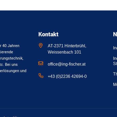
Kontakt
N
r 40 Jahren
AT-2371 Hinterbrühl,
I
zierende
Weissenbach 101
erungstechnik,
In
S
office@ing-fischer.at
tc. Bei uns
derlösungen und
T
+43 (0)2236 42694-0
M