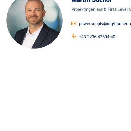
Martin Sochor
Projektingenieur & First-Level-
powersupply@ing-fischer.a
+43 2236 42694-40