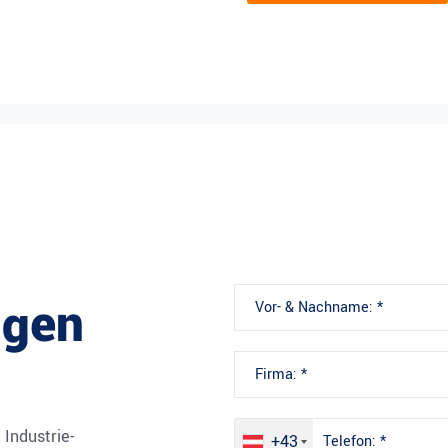
ngen
Industrie-
+43