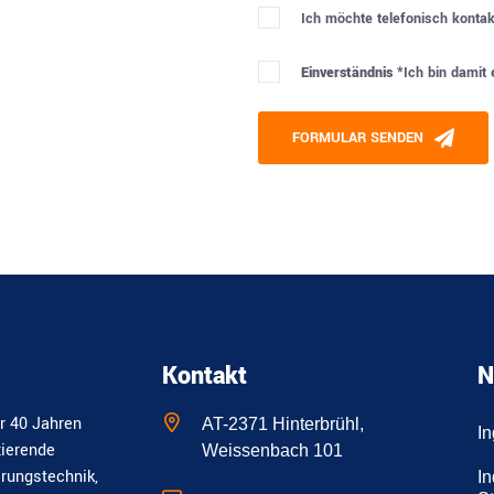
Ich möchte telefonisch kontak
Einverständnis *
Ich bin damit
Please leave this field empty
FORMULAR SENDEN
Alternative:
Kontakt
N
r 40 Jahren
AT-2371 Hinterbrühl,
I
zierende
Weissenbach 101
erungstechnik,
In