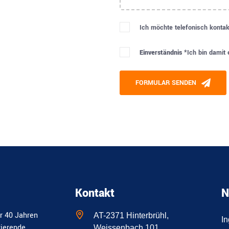
Ich möchte telefonisch kontak
Einverständnis *
Ich bin damit
Please leave this field empty
FORMULAR SENDEN
Alternative:
Kontakt
N
r 40 Jahren
AT-2371 Hinterbrühl,
I
zierende
Weissenbach 101