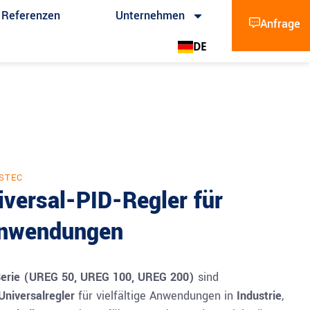
Referenzen
Unternehmen
Anfrage
DE
STEC
versal-PID-Regler für
 Anwendungen
Serie (UREG 50, UREG 100, UREG 200)
sind
Universalregler
für vielfältige Anwendungen in
Industrie
,