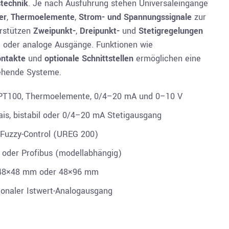
technik
. Je nach Ausführung stehen Universaleingänge
er
,
Thermoelemente
,
Strom- und Spannungssignale
zur
erstützen
Zweipunkt-
,
Dreipunkt-
und
Stetigregelungen
ile oder analoge Ausgänge. Funktionen wie
ntakte
und
optionale Schnittstellen
ermöglichen eine
stehende Systeme.
 PT100, Thermoelemente, 0/4–20 mA und 0–10 V
is, bistabil oder 0/4–20 mA Stetigausgang
 Fuzzy-Control (UREG 200)
 oder Profibus (modellabhängig)
48×48 mm oder 48×96 mm
ionaler Istwert-Analogausgang