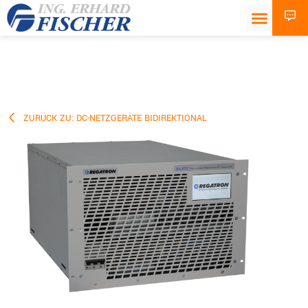
ZURÜCK ZU: DC-NETZGERÄTE BIDIREKTIONAL