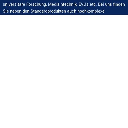
universitäre Forschung, Medizintechnik, EVUs etc. Bei uns finden
Sie neben den Standardprodukten auch hochkomplexe
Sonderlösungen und Komplettsysteme.
Kontakt
AT-2371 Hinterbrühl,
Weissenbach 101
office@ing-fischer.at
+43 (0)2236 42694-0
Navigation
Ing. Erhard Fischer GmbH
Service
Industrie-Stromversorgungen
Referenzen