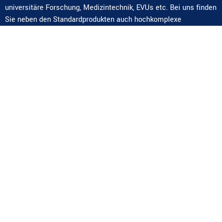
universitäre Forschung, Medizintechnik, EVUs etc. Bei uns finden
Sie neben den Standardprodukten auch hochkomplexe
Sonderlösungen und Komplettsysteme.
Kontakt
AT-2371 Hinterbrühl,
Weissenbach 101
office@ing-fischer.at
+43 (0)2236 42694-0
Navigation
Ing. Erhard Fischer GmbH
Service
Industrie-Stromversorgungen
Referenzen